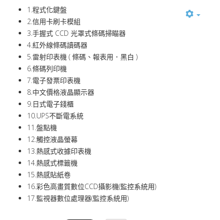
1.程式化鍵盤
2.信用卡刷卡模組
3.手握式 CCD 光罩式條碼掃瞄器
4.紅外線條碼讀碼器
5.雷射印表機 ( 條碼、報表用．黑白 )
6.條碼列印機
7.電子發票印表機
8.中文價格液晶顯示器
9.日式電子錢櫃
10.UPS不斷電系統
11.盤點機
12.觸控液晶螢幕
13.熱感式收據印表機
14.熱感式標籤機
15.熱感貼紙卷
16.彩色高畫質數位CCD攝影機(監控系統用)
17.監視器數位處理器(監控系統用)