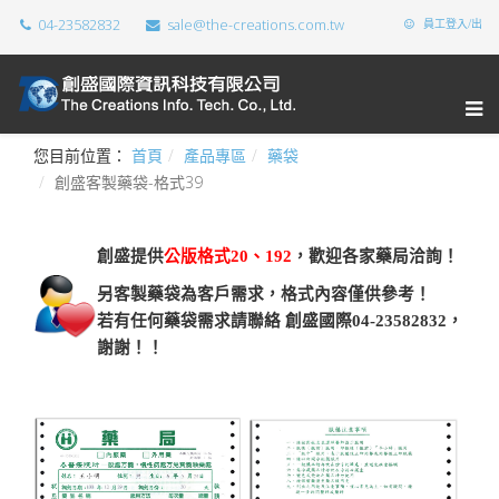
04-23582832
sale@the-creations.com.tw
員工登入/出
您目前位置：
首頁
產品專區
藥袋
創盛客製藥袋-格式39
創盛提供
公版格式20、192
，歡迎各家藥局洽詢！
另客製藥袋為客戶需求，格式內容僅供參考！
若有任何藥袋需求請聯絡 創盛國際04-23582832，
謝謝！！