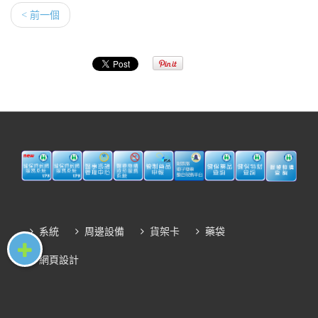
< 前一個
系統
周邊設備
貨架卡
藥袋
網頁設計