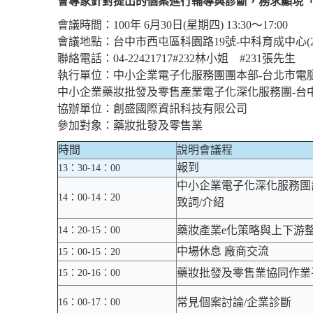
會專家針對提出的個案進行輔導與診斷，務求顯現「
會議時間：100年 6月30日(星期四) 13:30～17:00
會議地點：台中市西屯區科園路19號-中科育成中心(2
聯絡電話：04-22421717#232林小姐 #231張先生
執行單位：中小企業電子化服務團團本部-台北市電
中小企業藥妝批發及零售產業電子化深化服務團-台
協辦單位：創盛國際資訊科技有限公司
參加對象：藥妝批發及零售業
時間
說明會議程
報到
13：30-14：00
中小企業電子化深化服務團
14：00-14：20
致詞/介紹
藥妝產業e化策略與上下游
14：20-15：00
中場休息 廠商交流
15：00-15：20
藥妝批發及零售業協同作業
15：20-16：00
常見個案討論/企業診斷
16：00-17：00