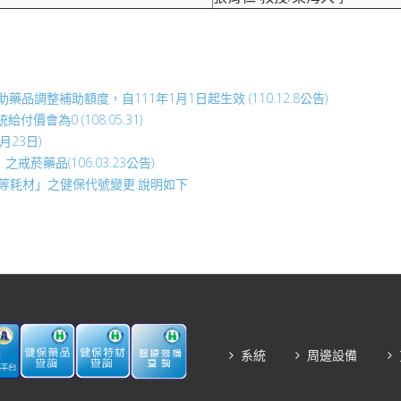
整補助額度，自111年1月1日起生效 (110.12.8公告)
會為0 (108.05.31)
月23日)
戒菸藥品(106.03.23公告)
…等耗材」之健保代號變更.說明如下
系統
周邊設備