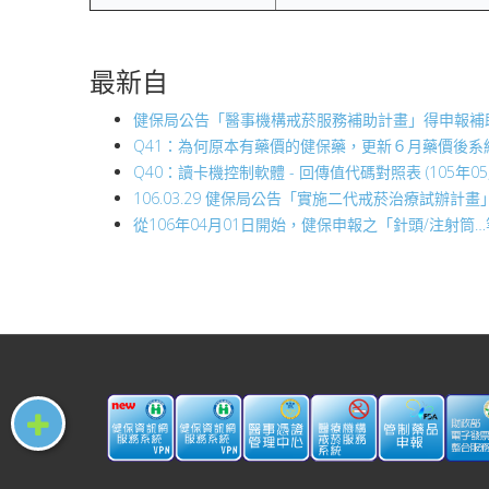
最新自
健保局公告「醫事機構戒菸服務補助計畫」得申報補助藥品調
Q41：為何原本有藥價的健保藥，更新６月藥價後系統給付價
Q40：讀卡機控制軟體 - 回傳值代碼對照表 (105年05
106.03.29 健保局公告「實施二代戒菸治療試辦計畫」之
從106年04月01日開始，健保申報之「針頭/注射筒