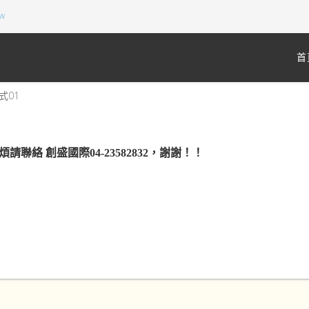
tw
首
式01
聯絡 創盛國際04-23582832，謝謝！！