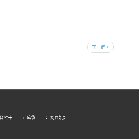
下一個 >
貨架卡
藥袋
網頁設計